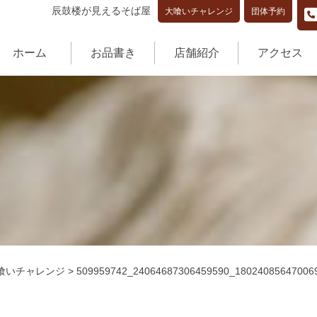
辰鼓楼が見えるそば屋
大喰いチャレンジ
団体予約
ホーム
お品書き
店舗紹介
アクセス
喰いチャレンジ
>
509959742_24064687306459590_18024085647006