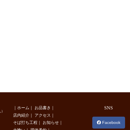
｜
ホーム
｜
お品書き
｜
SNS
ん）
店内紹介
｜
アクセス
｜
Facebook
そば打ち工程
｜
お知らせ
｜