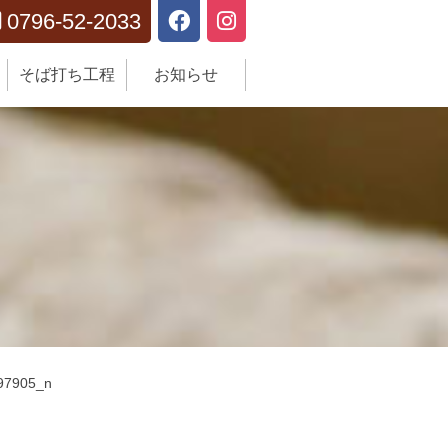
0796-52-2033

そば打ち工程
お知らせ
97905_n