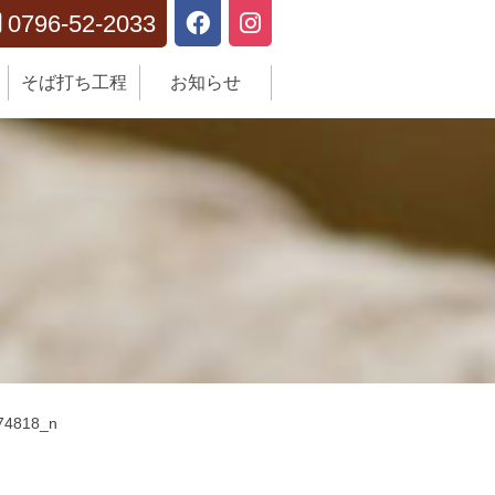
0796-52-2033

そば打ち工程
お知らせ
74818_n