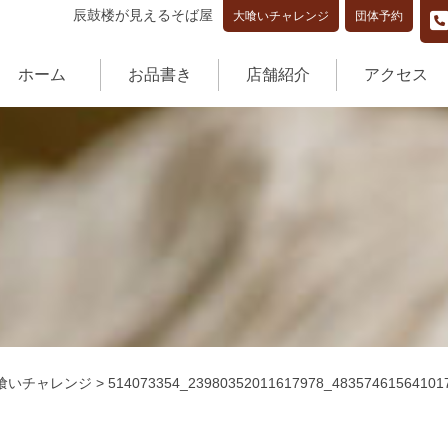
辰鼓楼が見えるそば屋
大喰いチャレンジ
団体予約
ホーム
お品書き
店舗紹介
アクセス
喰いチャレンジ
>
514073354_23980352011617978_48357461564101