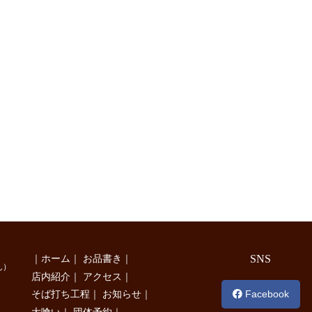
｜
ホーム
｜
お品書き
｜
SNS
ん）
店内紹介
｜
アクセス
｜
Facebook
そば打ち工程
｜
お知らせ
｜