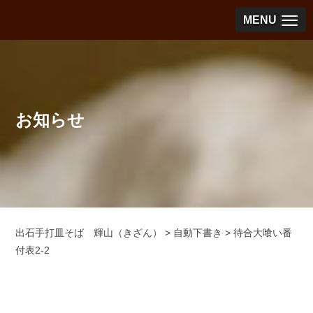
MENU
お知らせ
出石手打皿そば 輝山（きざん）
>
自動下書き
>
待合大喰い番
付表2-2