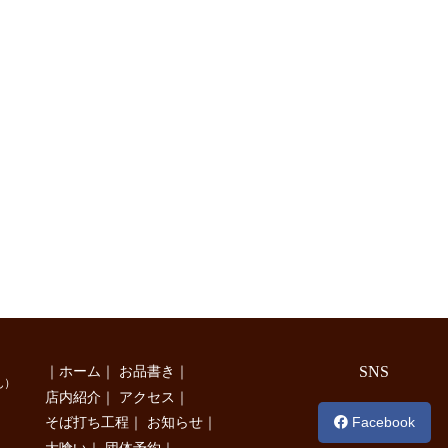
｜
ホーム
｜
お品書き
｜
SNS
ん）
店内紹介
｜
アクセス
｜
Facebook
そば打ち工程
｜
お知らせ
｜