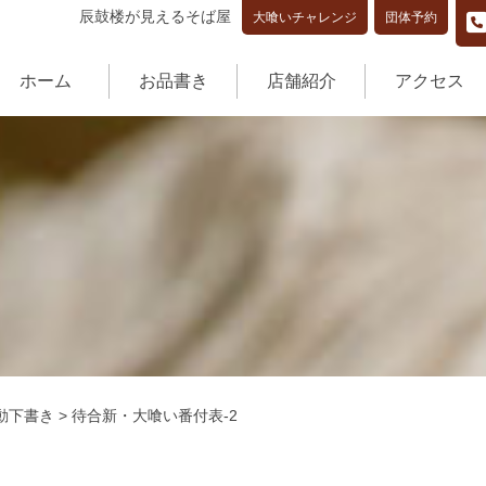
辰鼓楼が見えるそば屋
大喰いチャレンジ
団体予約
ホーム
お品書き
店舗紹介
アクセス
動下書き
>
待合新・大喰い番付表-2