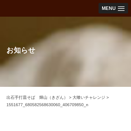
MENU
お知らせ
出石手打皿そば 輝山（きざん）
>
大喰いチャレンジ
>
1551677_680582568630060_406709850_n