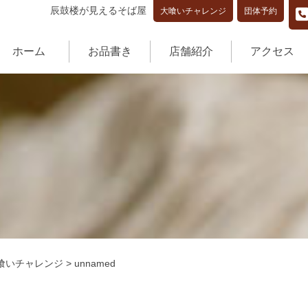
辰鼓楼が見えるそば屋
大喰いチャレンジ
団体予約
ホーム
お品書き
店舗紹介
アクセス
喰いチャレンジ
>
unnamed