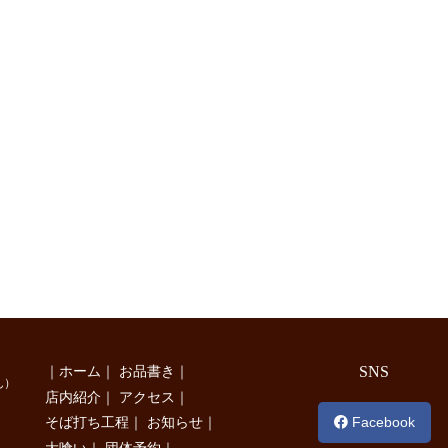
｜
ホーム
｜
お品書き
｜
SNS
ん）
店内紹介
｜
アクセス
｜
Facebook
そば打ち工程
｜
お知らせ
｜