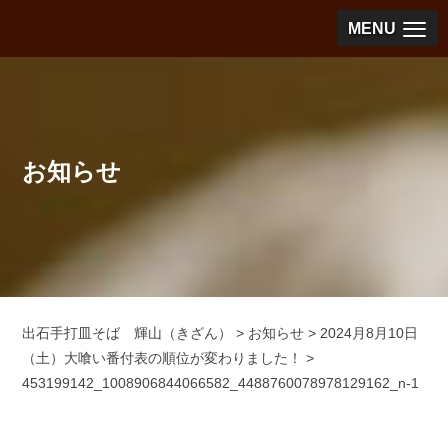
MENU
お知らせ
出石手打皿そば 輝山（きざん）
>
お知らせ
>
2024月8月10日
（土）大喰い番付表の順位が変わりました！
>
453199142_1008906844066582_4488760078978129162_n-1