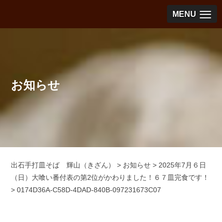
MENU
お知らせ
出石手打皿そば 輝山（きざん）
>
お知らせ
>
2025年7月６日
（日）大喰い番付表の第2位がかわりました！６７皿完食です！
>
0174D36A-C58D-4DAD-840B-097231673C07