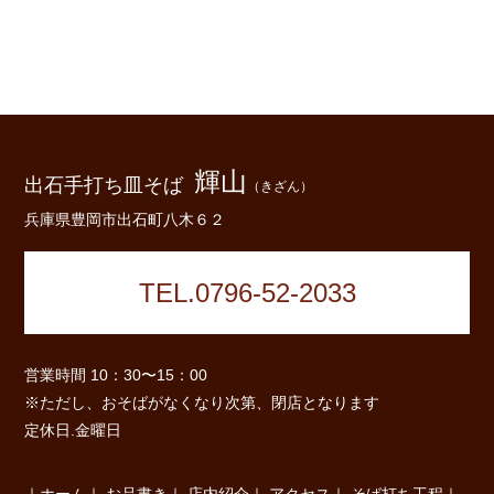
輝山
出石手打ち皿そば
（きざん）
兵庫県豊岡市出石町八木６２
TEL.0796-52-2033
営業時間 10：30〜15：00
※ただし、おそばがなくなり次第、閉店となります
定休日.金曜日
｜
ホーム
｜
お品書き
｜
店内紹介
｜
アクセス
｜
そば打ち工程
｜