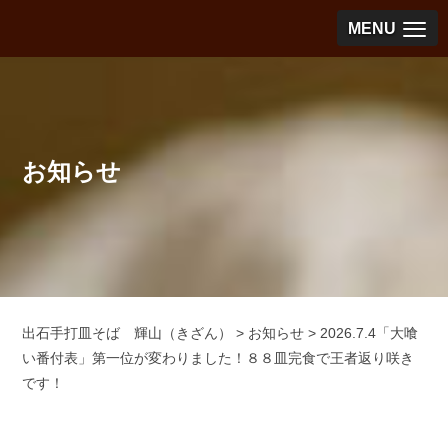
MENU
お知らせ
出石手打皿そば 輝山（きざん）
>
お知らせ
>
2026.7.4「大喰
い番付表」第一位が変わりました！８８皿完食で王者返り咲き
です！