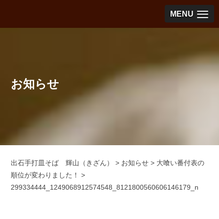
MENU
お知らせ
出石手打皿そば 輝山（きざん）
>
お知らせ
>
大喰い番付表の
順位が変わりました！
>
299334444_1249068912574548_8121800560606146179_n